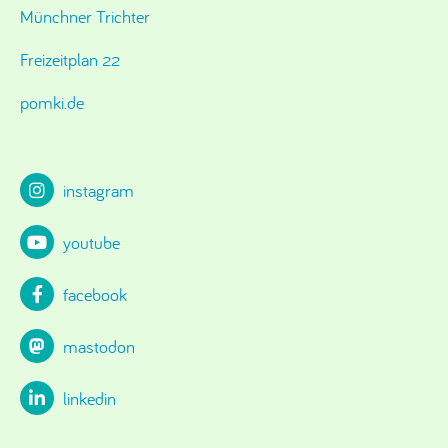
Münchner Trichter
Freizeitplan 22
pomki.de
instagram
youtube
facebook
mastodon
linkedin