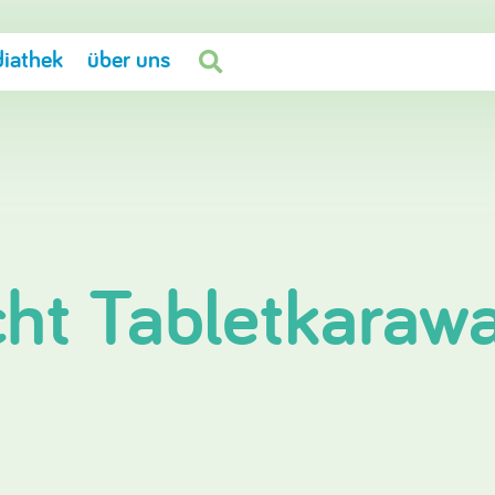
iathek
über uns

cht Tabletkaraw