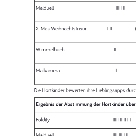
Malduell IIIII II 
X-Mas Weihnachtsfrisur IIII (
Wimmelbuch II (
Malkamera II (
Die Hortkinder bewerten ihre Lieblingsapps du
Ergebnis der Abstimmung der Hortkinder über 
Foldify IIIII IIIII III (
Malduell IIIII IIIII II (