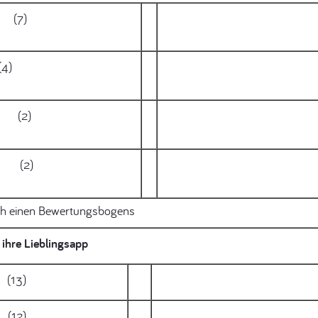
(7)
4)
2)
2)
rch einen Bewertungsbogens
ihre Lieblingsapp
13)
12)