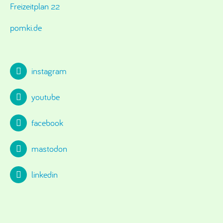
Freizeitplan 22
pomki.de
instagram
youtube
facebook
mastodon
linkedin