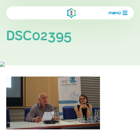
menü
DSC02395