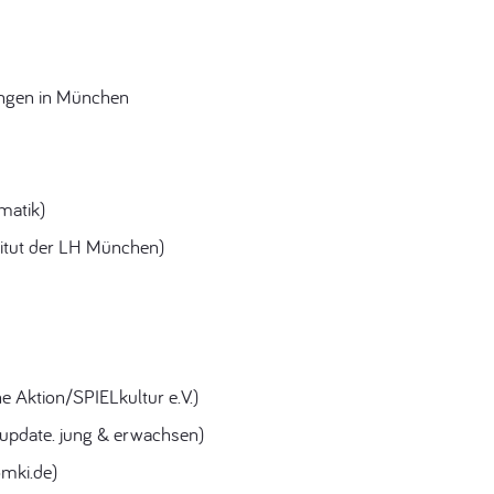
ungen in München
matik)
titut der LH München)
 Aktion/SPIELkultur e.V.)
 update. jung & erwachsen)
mki.de)