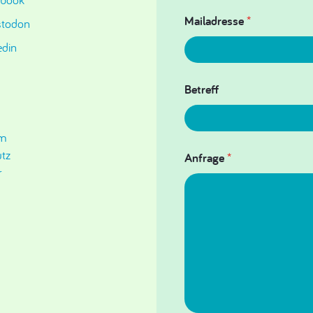
Mailadresse
*
todon
edin
Betreff
um
tz
Anfrage
*
r