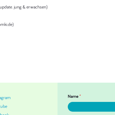
 update. jung & erwachsen)
mki.de)
Name
*
tagram
tube
ebook