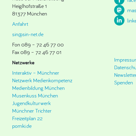
Heiglhofstraße 1
mas
81377 München
link
Anfahrt
sin@sin-net.de
Fon 089 – 72 46 77 00
Fax 089 – 72 46 77 01
Impress
Netzwerke
Datenschu
Interaktiv – Münchner
Newslette
Netzwerk Medienkompetenz
Spenden
Medienbildung München
Musenkuss München
Jugendkulturwerk
Münchner Trichter
Freizeitplan 22
pomki.de