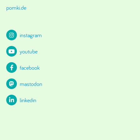
pomki.de
instagram
youtube
facebook
mastodon
linkedin