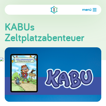
menü
KABUs
Zeltplatzabenteuer