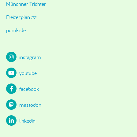
Münchner Trichter
Freizeitplan 22
pomki.de
instagram
youtube
facebook
mastodon
linkedin