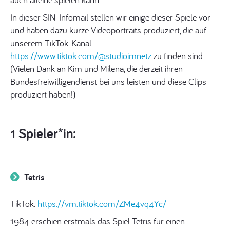
In dieser SIN-Infomail stellen wir einige dieser Spiele vor
und haben dazu kurze Videoportraits produziert, die auf
unserem TikTok-Kanal
https://www.tiktok.com/@studioimnetz
zu finden sind.
(Vielen Dank an Kim und Milena, die derzeit ihren
Bundesfreiwilligendienst bei uns leisten und diese Clips
produziert haben!)
1 Spieler*in:
Tetris
TikTok:
https://vm.tiktok.com/ZMe4vq4Yc/
1984 erschien erstmals das Spiel Tetris für einen