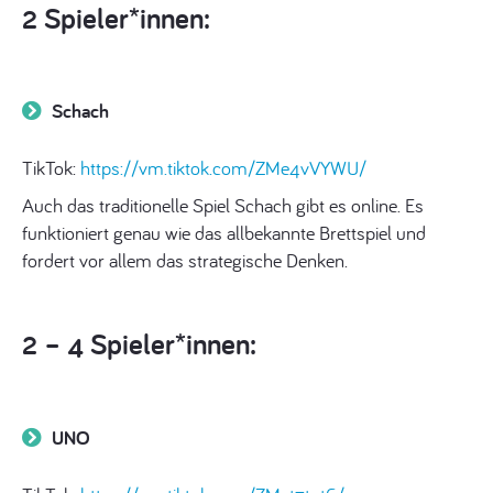
2 Spieler*innen:
Schach
TikTok:
https://vm.tiktok.com/ZMe4vVYWU/
Auch das traditionelle Spiel Schach gibt es online. Es
funktioniert genau wie das allbekannte Brettspiel und
fordert vor allem das strategische Denken.
2 – 4 Spieler*innen:
UNO