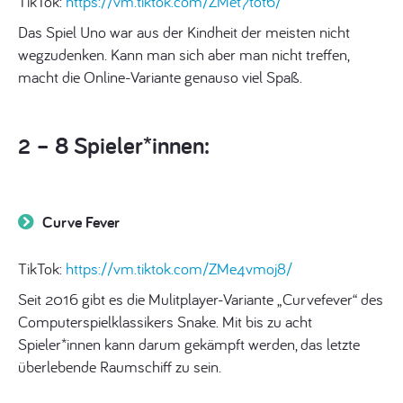
TikTok:
https://vm.tiktok.com/ZMet7tot6/
Das Spiel Uno war aus der Kindheit der meisten nicht
wegzudenken. Kann man sich aber man nicht treffen,
macht die Online-Variante genauso viel Spaß.
2 – 8 Spieler*innen:
Curve Fever
TikTok:
https://vm.tiktok.com/ZMe4vmoj8/
Seit 2016 gibt es die Mulitplayer-Variante „Curvefever“ des
Computerspielklassikers Snake. Mit bis zu acht
Spieler*innen kann darum gekämpft werden, das letzte
überlebende Raumschiff zu sein.