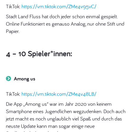
TikTok:
https://vm.tiktok.com/ZMe4v95vC/
Stadt Land Fluss hat doch jeder schon einmal gespielt.
Online Funktioniert es genauso Analog, nur ohne Stift und
Papier.
4 – 10 Spieler*innen:
Among us
TikTok:
https://vm.tiktok.com/ZMe4v48LB/
Die App „Among us“ war im Jahr 2020 von keinem
Smartphone eines Jugendlichen wegzudenken. Doch auch
jetzt macht es noch unglaublich viel Spaß und durch das
neuste Update kann man sogar einige neue