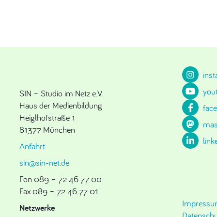
ins
you
SIN – Studio im Netz e.V.
Haus der Medienbildung
fac
Heiglhofstraße 1
mas
81377 München
link
Anfahrt
sin@sin-net.de
Fon 089 – 72 46 77 00
Fax 089 – 72 46 77 01
Impress
Netzwerke
Datenschu