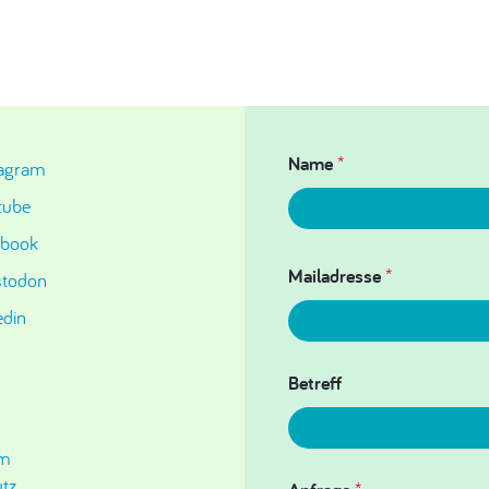
Name
*
tagram
tube
ebook
Mailadresse
*
todon
edin
Betreff
um
tz