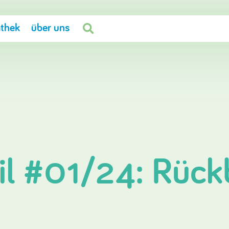
thek
über uns

l #01/24: Rück