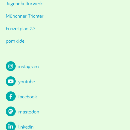
Jugendkulturwerk
Münchner Trichter
Freizeitplan 22
pomki.de
instagram
youtube
facebook
mastodon
linkedin