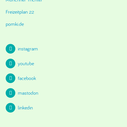
Freizeitplan 22
pomki.de
instagram
youtube
facebook
mastodon
linkedin