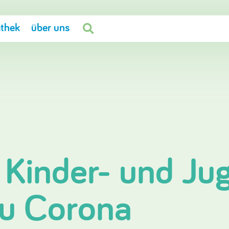
thek
über uns

 Kinder- und Ju
u Corona