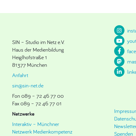
ins
you
SIN – Studio im Netz e.V.
Haus der Medienbildung
fac
Heiglhofstraße 1
mas
81377 München
link
Anfahrt
sin@sin-net.de
Fon 089 – 72 46 77 00
Fax 089 – 72 46 77 01
Impress
Netzwerke
Datenschu
Interaktiv – Münchner
Newslette
Netzwerk Medienkompetenz
Spenden