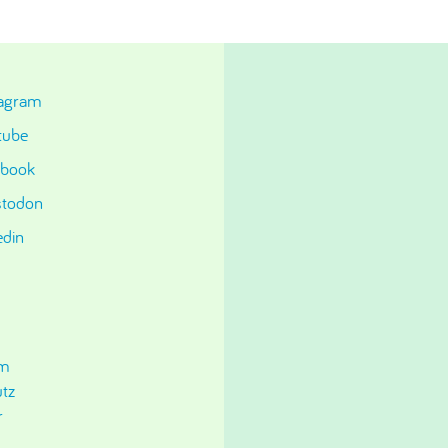
tagram
tube
ebook
todon
edin
um
tz
r