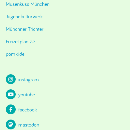
Musenkuss München
Jugendkulturwerk
Münchner Trichter
Freizeitplan 22
pomki.de
instagram
youtube
facebook
mastodon