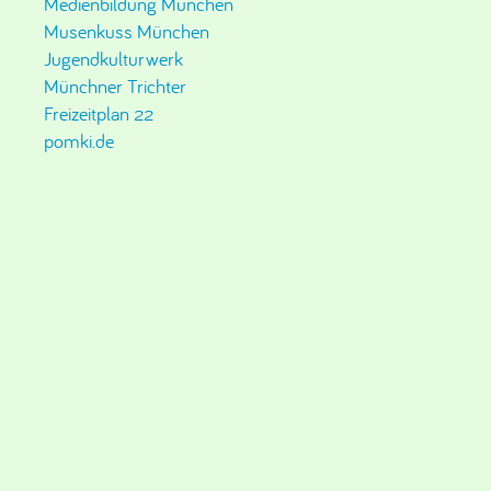
Medienbildung München
Musenkuss München
Jugendkulturwerk
Münchner Trichter
Freizeitplan 22
pomki.de