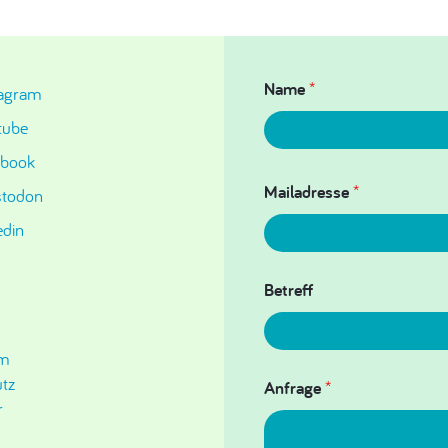
Name
*
tagram
tube
ebook
Mailadresse
*
todon
edin
Betreff
um
tz
Anfrage
*
r