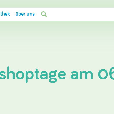
thek
über uns

shoptage am 06