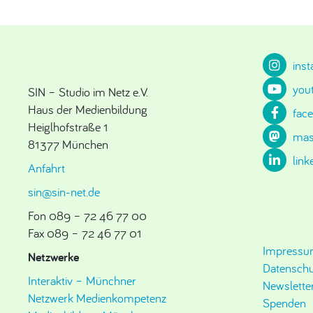
ins
you
SIN – Studio im Netz e.V.
Haus der Medienbildung
fac
Heiglhofstraße 1
mas
81377 München
link
Anfahrt
sin@sin-net.de
Fon 089 – 72 46 77 00
Fax 089 – 72 46 77 01
Impress
Netzwerke
Datenschu
Interaktiv – Münchner
Newslette
Netzwerk Medienkompetenz
Spenden