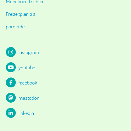
Münchner Trichter
Freizeitplan 22
pomki.de
instagram
youtube
facebook
mastodon
linkedin