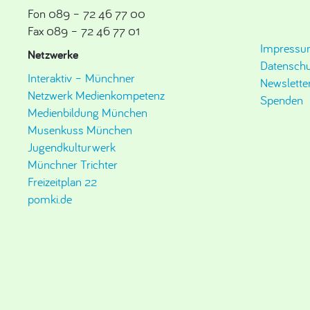
Fon 089 – 72 46 77 00
Fax 089 – 72 46 77 01
Impress
Netzwerke
Datenschu
Interaktiv – Münchner
Newslette
Netzwerk Medienkompetenz
Spenden
Medienbildung München
Musenkuss München
Jugendkulturwerk
Münchner Trichter
Freizeitplan 22
pomki.de