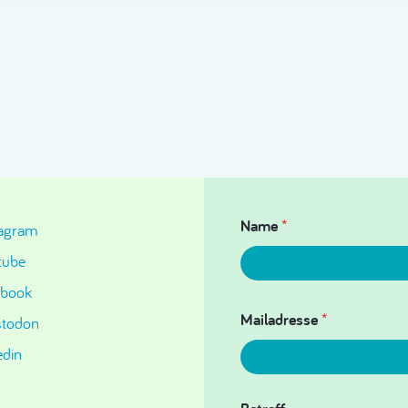
Name
*
tagram
tube
ebook
Mailadresse
*
todon
edin