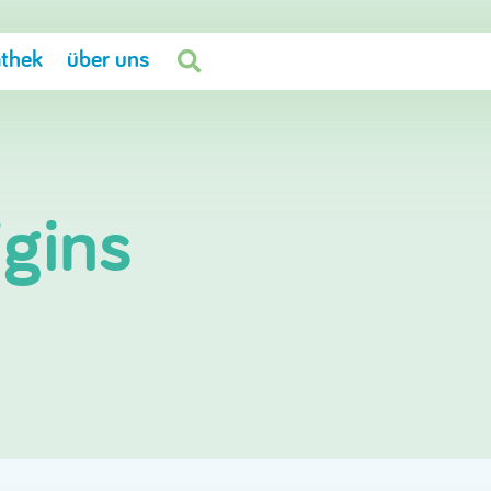
thek
über uns

gins