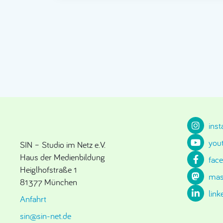
ins
you
SIN – Studio im Netz e.V.
Haus der Medienbildung
fac
Heiglhofstraße 1
mas
81377 München
link
Anfahrt
sin@sin-net.de