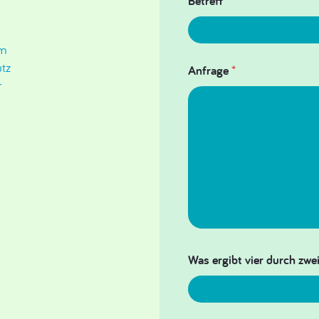
Betreff
um
tz
Anfrage
*
r
Was ergibt vier durch zwei