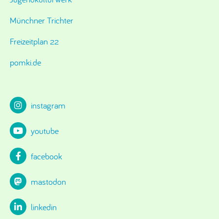
Münchner Trichter
Freizeitplan 22
pomki.de
instagram
youtube
facebook
mastodon
linkedin