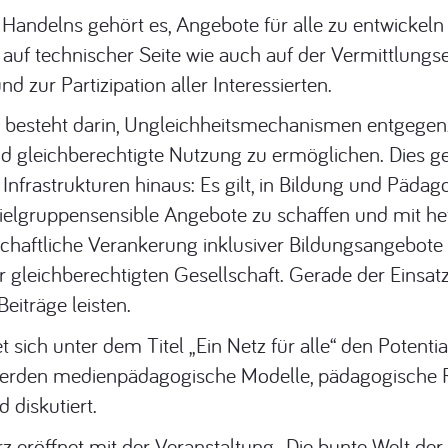
ndelns gehört es, Angebote für alle zu entwickeln u
 auf technischer Seite wie auch auf der Vermittlung
 zur Partizipation aller Interessierten.
ng besteht darin, Ungleichheitsmechanismen entgegen
gleichberechtigte Nutzung zu ermöglichen. Dies geht
Infrastrukturen hinaus: Es gilt, in Bildung und Päda
ielgruppensensible Angebote zu schaffen und mit h
lschaftliche Verankerung inklusiver Bildungsangebote
r gleichberechtigten Gesellschaft. Gerade der Einsat
eiträge leisten.
t sich unter dem Titel „Ein Netz für alle“ den Poten
 werden medienpädagogische Modelle, pädagogische R
 diskutiert.
z eröffnet mit der Veranstaltung „Die bunte Welt de