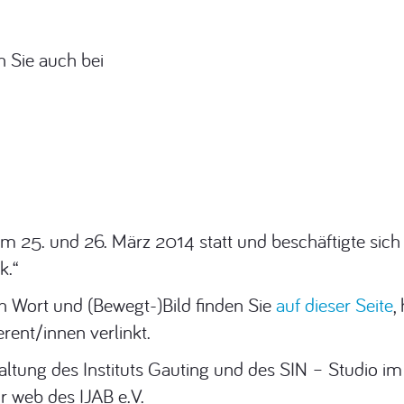
n Sie auch bei
 am 25. und 26. März 2014 statt und beschäftigte sic
k.“
n Wort und (Bewegt-)Bild finden Sie
auf dieser Seite
,
rent/innen verlinkt.
taltung des Instituts Gauting und des SIN – Studio im
r web des IJAB e.V.