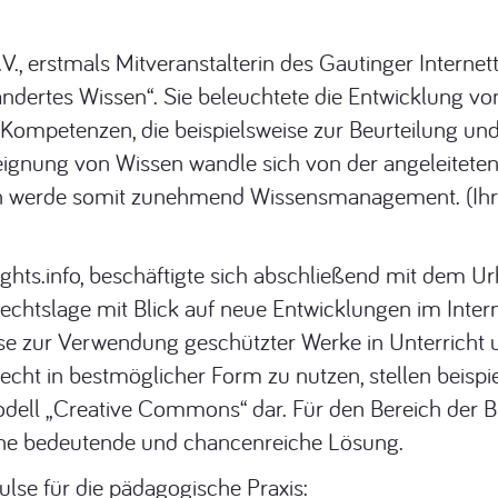
, erstmals Mitveranstalterin des Gautinger Internettr
rändertes Wissen“. Sie beleuchtete die Entwicklung v
ompetenzen, die beispielsweise zur Beurteilung un
ignung von Wissen wandle sich von der angeleiteten 
nen werde somit zunehmend Wissensmanagement. (Ihre
iRights.info, beschäftigte sich abschließend mit dem U
e Rechtslage mit Blick auf neue Entwicklungen im Inter
ise zur Verwendung geschützter Werke in Unterricht
cht in bestmöglicher Form zu nutzen, stellen beispie
ell „Creative Commons“ dar. Für den Bereich der B
ne bedeutende und chancenreiche Lösung.
se für die pädagogische Praxis: