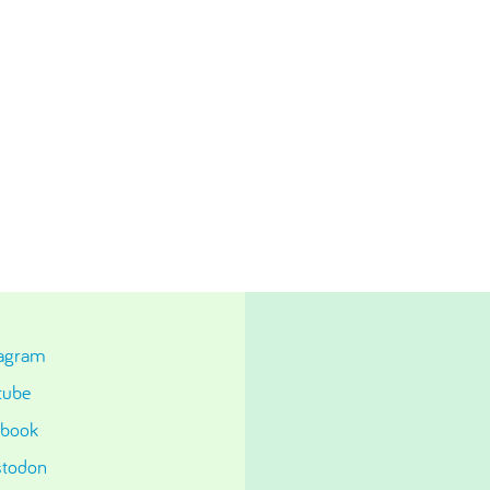
tagram
tube
ebook
todon