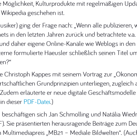
e Möglichkeit, Kulturprodukte mit regelmäßigen Upda
 Wikipedia geschehen ist.
siker) ging der Frage nach: „Wenn alle publizieren, 
rnets in den letzten Jahren zurück und betrachtete v.a
 und daher eigene Online-Kanäle wie Weblogs in den 
rne formulierte Haeusler schließlich seinen Titel um
ren?“
e Christoph Kappes mit seinem Vortrag zur „Ökonomie 
wirtschaftlichen Grundprinzipien unterliegen, zuglei
d. Zudem erläuterte er neue digitale Geschäftsmodelle
in dieser
PDF-Datei
.)
oud beschäftigen sich Jan Schmolling und Natália Wi
). Sie präsentierten herausragende Beiträge zum D
Multimediapreis „MB21 – Mediale Bildwelten“. (Auch