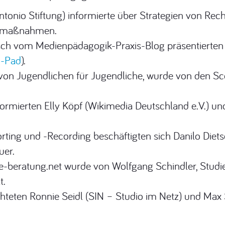
nio Stiftung) informierte über Strategien von Recht
enmaßnahmen.
h vom Medienpädagogik-Praxis-Blog präsentierten O
-Pad
).
 von Jugendlichen für Jugendliche, wurde von den S
formierten Elly Köpf (Wikimedia Deutschland e.V.) und
ng und -Recording beschäftigten sich Danilo Diets
uer.
-beratung.net wurde von Wolfgang Schindler, Studi
t.
teten Ronnie Seidl (SIN – Studio im Netz) und Ma