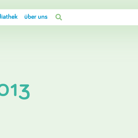
iathek
über uns

2013