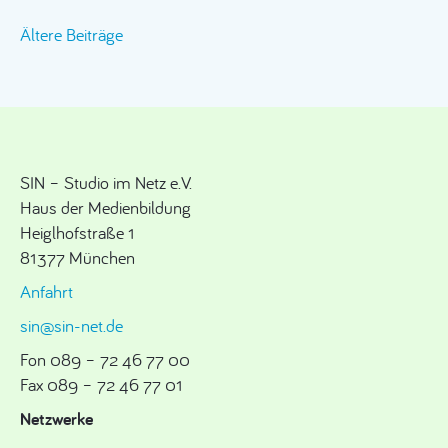
Beitragsnavigation
Ältere Beiträge
SIN – Studio im Netz e.V.
Haus der Medienbildung
Heiglhofstraße 1
81377 München
Anfahrt
sin@sin-net.de
Fon 089 – 72 46 77 00
Fax 089 – 72 46 77 01
Netzwerke