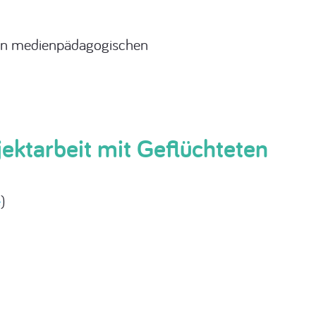
llen medienpädagogischen
jektarbeit mit Geflüchteten
e
)