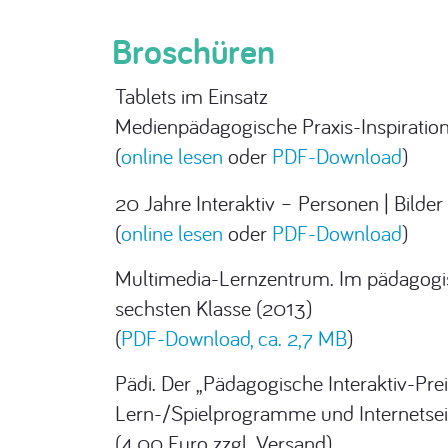
Broschüren
Tablets im Einsatz
Medienpädagogische Praxis-Inspiratio
(
online lesen
oder
PDF-Download
)
20 Jahre Interaktiv – Personen | Bilder
(
online lesen
oder
PDF-Download
)
Multimedia-Lernzentrum. Im pädagogisc
sechsten Klasse (2013)
(
PDF-Download, ca. 2,7 MB
)
Pädi. Der „Pädagogische Interaktiv-Pr
Lern-/Spielprogramme und Internetsei
(4,00 Euro zzgl. Versand)